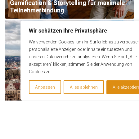
Gamification & Storytelling für maximale
Teilnehmerbindung
Wir schätzen Ihre Privatsphäre
Wir verwenden Cookies, um Ihr Surferlebnis zu verbesser
personalisierte Anzeigen oder Inhalte einzusetzen und
unseren Datenverkehr zu analysieren. Wenn Sie auf „Alle
akzeptieren" klicken, stimmen Sie der Anwendung von
Cookies zu.
Anpassen
Alles ablehnen
Alle akzeptier
Dresden – Innovationsquartiere &
Um unsere Webseite für Sie optimal zu gestalten und fortla
Workshopspaces
verbessern zu können, verwenden wir Cookies. Durch die we
Nutzung der Webseite stimmen Sie der Verwendung von Co